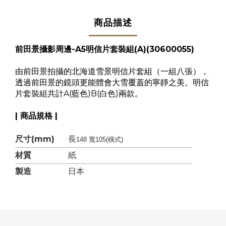
商品描述
前田景攝影周邊-A5明信片套裝組(A)
(30600055)
由前田景拍攝的北海道雪景明信片套組（一組八張），
透過前田景的鏡頭更能體會大雪覆蓋的寧靜之美。明信
片套裝組共計A(藍色)B(白色)兩款。
| 商品規格 |
尺寸(mm)
長
148 寬105(橫式)
材質
紙
製造
日本