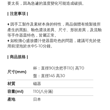
要太長，因為急遽的溫度變化可能造成破損。
| 注意事項 |
♦ 因手工製作及素材本身的特性，商品個體有
燒製後所
產生的黑點、釉色濃淡差異、尺寸、形狀差異，及流釉
等手作器皿特色，皆屬正常。
♦ 如較擔心盛放醬汁使器皿吃色的問題，建議可先於使
用前浸泡於水中5-10分鐘。
| 商品規格 |
杯：直徑90(含把手110) 高70
尺寸(mm)
盤：直徑145 高30
材質
磁器
容量(ml)
110(八分滿)
產地
日本