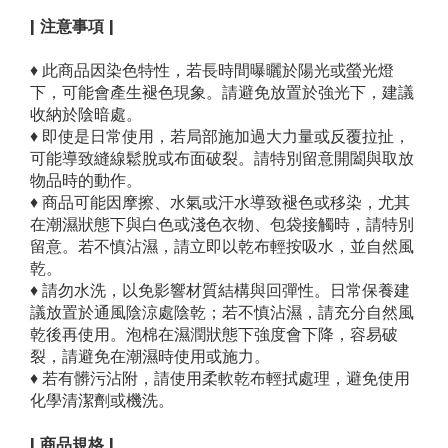
| 注意事項 |
♦ 此商品因染色特性，若長時間曝曬於陽光或螢光燈
下，可能會產生褪色現象。請避免放置於強光下，建議
收納於陰暗處。
♦ 即使是日常使用，若局部施加過大力量或反覆拉扯，
可能導致縫線鬆脫或布面破裂。請特別留意開闔與取放
物品時的動作。
♦ 商品可能因摩擦、水氣或汗水導致褪色或移染，尤其
在潮濕狀態下與白色或淺色衣物、包袋接觸時，請特別
留意。若不慎沾濕，請立即以乾布輕按吸水，並自然風
乾。
♦ 請勿水洗，以免影響材質結構與回彈性。日常保養建
議放置於通風陰涼處陰乾；若不慎沾濕，請充分自然風
乾後再使用。泡棉在濕潤狀態下強度會下降，容易破
裂，請避免在潮濕時使用或施力。
♦ 若有髒污沾附，請使用柔軟乾布輕拭處理，避免使用
化學清潔劑或機洗。
| 商品規格 |