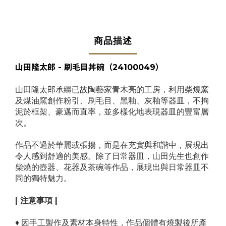
商品描述
山田隆太郎 - 刷毛目丼碗
（24100049）
山田隆太郎承繼已故陶藝家青木亮的工房，利用柴燒窯
及煤油窯創作粉引、刷毛目、黑釉、灰釉等器皿，不拘
泥於框架、豪邁而直率，並多樣化地表現器皿的豐富層
次。
作品不過於華麗或張揚，而是在充實與和諧中，展現出
令人感到舒適的美感。除了日常器皿，山田先生也創作
柴燒的壺器、花器及茶碗等作品，展現出與日常器皿不
同的獨特魅力。
| 注意事項 |
♦
因手工製作及素材本身特性，作品個體有燒製後所產