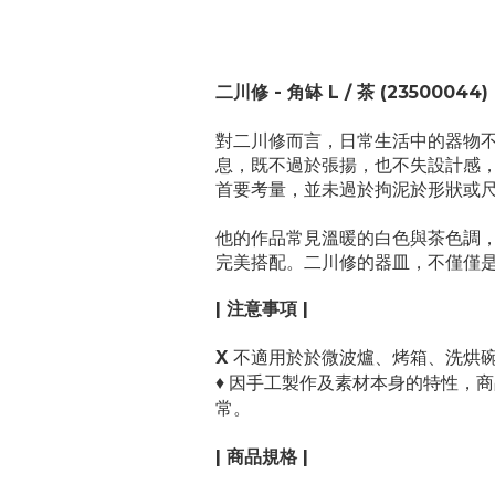
二川修 - 角缽 L / 茶
(23500044)
對二川修而言，日常生活中的器物
息，既不過於張揚，也不失設計感
首要考量，並未過於拘泥於形狀或
他的作品常見溫暖的白色與茶色調
完美搭配。二川修的器皿，不僅僅
| 注意事項 |
X
不適用於於微波爐、烤箱、洗烘
♦ 因手工製作及素材本身的特性，
常。
| 商品規格 |