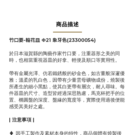
商品描述
竹口要-輪花皿
Φ21
象牙色
(
23300054
)
於日本滋賀縣的陶藝作家竹口要，注重器形之美的同
時，也相當重視器皿的好拿、輕便及順口等實用性。
帶有金屬光澤、仿若鐵銹般的砂金色，如古董般深邃優
雅；溫柔的乳白色，因帶有少量雲母礦物成份，燒製後
所產生的細小黑點，使其白更帶有層次，耐人尋味。
每
件器皿的尺寸、造型皆經過深思熟慮，馬克杯把手的位
置、橢圓盤的深度、盤緣的寬度等，實際使用過後便能
感受其美好之處。
| 注意事項 |
♦
因手工製作及素材本身的特性，商品個體有
燒製後