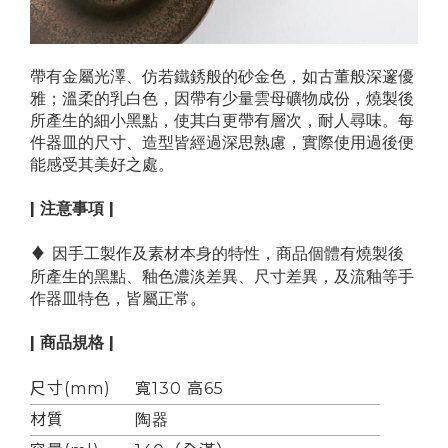
帶有金屬光澤、仿若鐵銹般的砂金色，如古董般深邃優
雅；溫柔的乳白色，因帶有少量雲母礦物成份，燒製後
所產生的細小黑點，使其白更帶有層次，耐人尋味。
每
件器皿的尺寸、造型皆經過深思熟慮
，
實際使用過後便
能感受其美好之處。
| 注意事項 |
♦
因手工製作及素材本身的特性，商品個體有
燒製後
所產生的黑點、釉色濃淡差異、尺寸差異，及流釉等手
作器皿特色，皆屬正常。
| 商品規格 |
尺寸(mm)
寬130 高65
材質
陶器