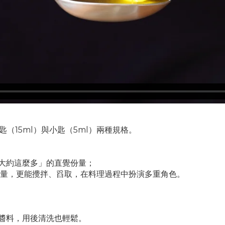
匙（15ml）與小匙（5ml）兩種規格。
「大約這麼多」的直覺份量；
計量，更能攪拌、舀取，在料理過程中扮演多重角色。
的醬料，用後清洗也輕鬆。