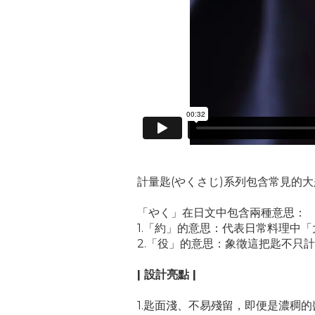
計量匙(やくさじ)系列包含常見的大
「やく」在日文中包含兩種意思：
1.「約」的意思：代表日常料理中
2.「役」的意思：象徵這把匙不只
| 設計亮點 |
1.匙面淺、不易殘留，即便是濃稠