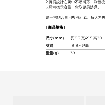
2.長柄設計在碗中不易滑落，測量
3.尾端標示容量，拿取更易辨識。
是一把結合實用與設計感、每天料
| 商品規格 |
尺寸(mm)
長213 寬49.5 高20
材質
18-8不銹鋼
重量(g)
39