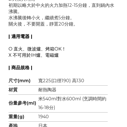
初期以略大於中火的火力加熱12-15分鐘，直到鍋內水
沸騰。
水沸騰後轉小火，繼續煮5分鐘。
關火後，不要開蓋，靜置20分鐘。
| 適用電器 |
O 直火、微波爐、烤箱OK！
X 不可用於IH爐、電磁爐
| 商品規格 |
尺寸(mm)
寬225(口徑190) 高130
材質
耐熱陶器
米540ml對水600ml (烹調時間約
份量參考(ml)
16-18分)
重量(g)
1940
產地
日本