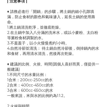
| 注意事項 |
♦ 請務必進行「開鍋」的步驟，將土鍋的細小孔隙填
滿，防止食材的顏色和氣味滲入，延長土鍋的使用壽
命。
1.將土鍋清洗乾淨，並徹底乾燥。
2.在土鍋中加入八分滿的洗米水，或以小麥粉、太白粉
等澱粉食材調製的水。
3.不蓋蓋子，以小火慢慢煮約1小時。
4.自然冷卻並清洗： 待土鍋自然冷卻後，倒掉鍋內的水
和食材，再用清水清洗，然後再次乾燥。
♦ 建議的比例、火侯、時間(因個人喜好而異，僅提供一
般建議)
1.不同尺寸的水量比例：
1合米：200cc-250cc的水
2合米：400cc-450cc的水
3合米：600cc-650cc的水
一般來說，米與水的比例約為1:1.2。
2.火候與時間