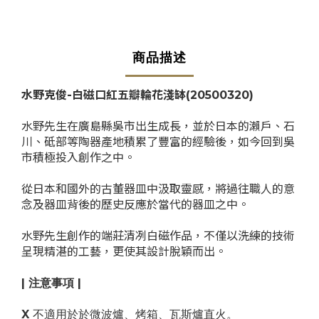
商品描述
水野克俊-白磁口紅五瓣輪花淺缽
(20500320)
水野先生在廣島縣吳市出生成長，並於日本的瀨戶、石
川、砥部等陶器產地積累了豐富的經驗後，如今回到吳
市積極投入創作之中。
從日本和國外的古董器皿中汲取靈感，將過往職人的意
念及器皿背後的歷史反應於當代的器皿之中。
水野先生創作的端莊清冽白磁作品，不僅以洗練的技術
呈現精湛的工藝，更使其設計脫穎而出。
| 注意事項 |
X
不適用於於微波爐、烤箱、瓦斯爐直火。