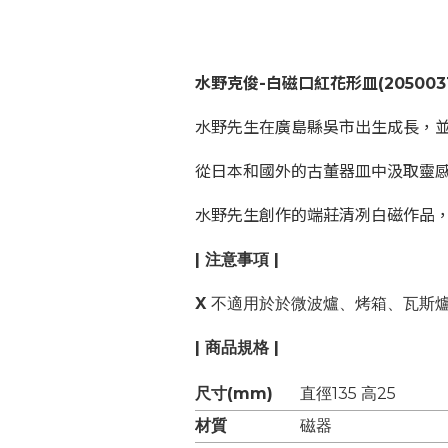
水野克俊-白磁口紅花形皿
(205003
水野先生在廣島縣吳市出生成長，
從日本和國外的古董器皿中汲取靈
水野先生創作的端莊清冽白磁作品
| 注意事項 |
X
不適用於於微波爐、烤箱、瓦斯
| 商品規格 |
尺寸(mm)
直徑135 高25
材質
磁器