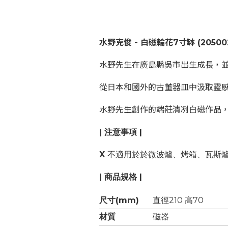
水野克俊 - 白磁輪花7寸缽
(20500
水野先生在廣島縣吳市出生成長，
從日本和國外的古董器皿中汲取靈
水野先生創作的端莊清冽白磁作品
| 注意事項 |
X
不適用於於微波爐、烤箱、瓦斯
| 商品規格 |
尺寸(mm)
直徑210 高70
材質
磁器