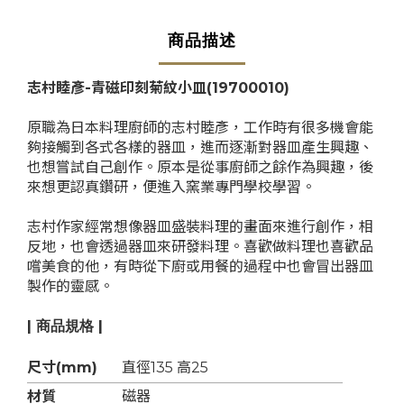
商品描述
志村睦彥-青磁印刻菊紋小皿
(19700010)
原職為日本料理廚師的志村睦彥，工作時有很多機會能
夠接觸到各式各樣的器皿，進而逐漸對器皿產生興趣、
也想嘗試自己創作。原本是從事廚師之餘作為興趣，後
來想更認真鑽研，便進入窯業專門學校學習。
志村作家經常想像器皿盛裝料理的畫面來進行創作，相
反地，也會透過器皿來研發料理。喜歡做料理也喜歡品
嚐美食的他，有時從下廚或用餐的過程中也會冒出器皿
製作的靈感。
| 商品規格 |
尺寸(mm)
直徑135 高25
材質
磁器