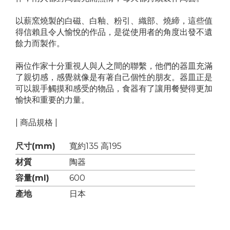
以薪窯燒製的白磁、白釉、粉引、織部、燒締，這些值
得信賴且令人愉悅的作品，是從使用者的角度出發不遺
餘力而製作。
兩位作家十分重視人與人之間的聯繫，他們的器皿充滿
了親切感，感覺就像是有著自己個性的朋友。器皿正是
可以親手觸摸和感受的物品，食器有了讓用餐變得更加
愉快和重要的力量。
| 商品規格 |
尺寸(mm)
寬約135 高195
材質
陶器
容量(ml)
600
產地
日本