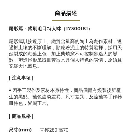
商品描述
尾形篤 -
緣刷毛目
特大缽
（17300181）
尾形篤以接近原土、鐵質含量高的陶土為創作素材，透
過對土壤的不斷理解，順應著泥土的特質發揮，採用天
然製成的釉藥上色，加上柴燒窯不可控制卻迷人的變
數，塑造尾形篤器皿豐富又具個人特色的表情，原始且
充滿大地氣息。
| 注意事項 |
♦
因手工製作及素材本身特性，商品個體有燒製後所產
生的黑點、釉色濃淡差異、尺寸差異，及流釉等手作器
皿特色，皆屬正常。
| 商品規格 |
直徑280 高70
尺寸(mm)