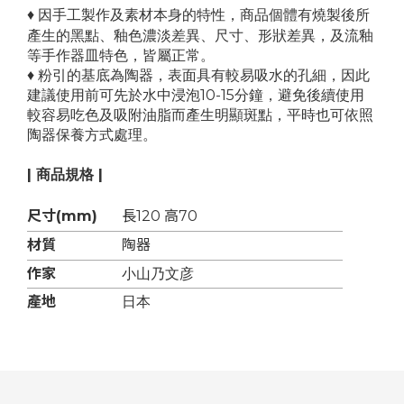
♦ 因手工製作及素材本身的特性，商品個體有
燒製後所
產生的黑點、釉色濃淡差異、尺寸、形狀差異，及流釉
等手作器皿特色，皆屬正常。
♦ 粉引的基底為陶器，表面具有較易吸水的孔細，因此
建議使用前可先於水中浸泡10-15分鐘，避免後續使用
較容易吃色及吸附油脂而產生明顯斑點，平時也可依照
陶器保養方式處理。
| 商品規格 |
尺寸(mm)
長120 高70
材質
陶器
作家
小山乃文彦
產地
日本