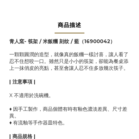
商品描述
青人窯- 筷架 / 米飯糰 刻纹 / 藍
（16900042）
一顆顆圓潤的造型，就像真的飯糰一樣討喜，讓人看了
忍不住想咬一口。
雖然只是小小的筷架，卻能為餐桌添
上一抹俏皮的亮點，甚至會讓人忍不住多放幾次筷子。
| 注意事項 |
X 不適用於洗碗機。
♦ 因手工製作，商品個體有時有釉色濃淡差異、尺寸差
異。
♦ 有流釉等手作器皿特色。
| 商品規格 |