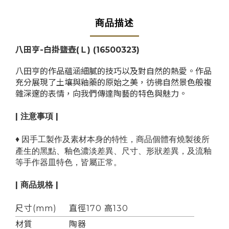
商品描述
八田亨-
白掛鹽壺(Ｌ)
(
16500323
)
八田亨的作品蘊涵細膩的技巧以及對自然的熱愛。作品
充分展現了土壤與釉藥的原始之美，彷彿自然景色般複
雜深邃的表情，向我們傳達陶藝的特色與魅力。
| 注意事項 |
♦ 因手工製作及素材本身的特性，商品個體有
燒製後所
產生的黑點、釉色濃淡差異、尺寸、形狀差異，及流釉
等手作器皿特色，皆屬正常。
| 商品規格 |
尺寸(mm)
直徑170 高130
材質
陶器