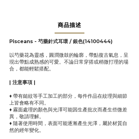
商品描述
Pisceans - 芍藥針式耳環 / 銀色(14100444)
以芍藥花為靈感，圓潤微鼓的輪廓，帶點復古氣息，呈
現出帶點成熟感的可愛。不論日常穿搭或稍微打理的場
合，都能輕鬆搭配。
| 注意事項 |
♦ 帶有鎚紋等手工加工的部分，每件作品在紋理與細節
上皆會略有不同。
♦ 霧面處理的顏色與光澤可能因生產批次而產生些微差
異，敬請理解。
♦ 隨著使用時間，表面可能逐漸產生光澤，屬於材質自
然的經年變化。