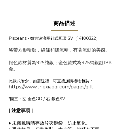
商品描述
Pisceans - 微方波浪圈針式耳環 SV
（14100322）
略帶方形輪廓，線條和緩流暢，有著流動的美感。
銀色款材質為925純銀；金色款式為925純銀鍍18K
金。
此款式附盒，如需送禮，可直接加購禮物包裝：
https://www.thexiaoqi.com/pages/gift
*圖三：
左-金色GD / 右-銀色SV
| 注意事項 |
♦ 未佩戴時請存放於夾鏈袋，防止氧化。