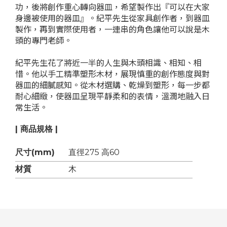
功，後將創作重心轉向器皿，希望製作出『可以在大家
身邊被使用的器皿』。紀平先生從家具創作者，到器皿
製作，再到實際使用者，一連串的角色讓他可以說是木
頭的專門老師。
紀平先生花了將近一半的人生與木頭相識、相知、相
惜。他以手工精準塑形木材，展現慎重的創作態度與對
器皿的細膩感知。從木材選購、乾燥到塑形，每一步都
耐心細緻，使器皿呈現平靜柔和的表情，溫潤地融入日
常生活。
| 商品規格 |
尺寸(mm)
直徑275 高60
材質
木