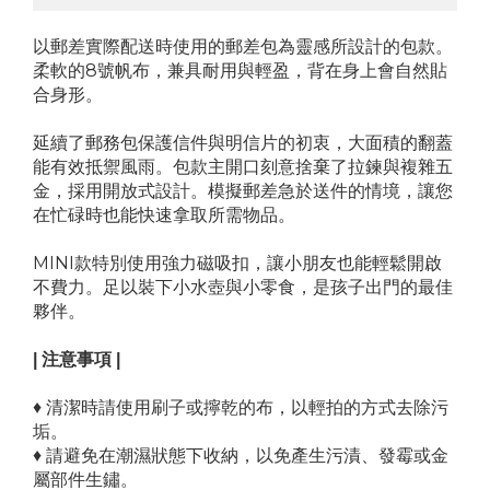
以郵差實際配送時使用的郵差包為靈感所設計的包款。
柔軟的8號帆布，兼具耐用與輕盈，背在身上會自然貼
合身形。
延續了郵務包保護信件與明信片的初衷，大面積的翻蓋
能有效抵禦風雨。包款主開口刻意捨棄了拉鍊與複雜五
金，採用開放式設計。模擬郵差急於送件的情境，讓您
在忙碌時也能快速拿取所需物品。
MINI款特別使用強力磁吸扣，讓小朋友也能輕鬆開啟
不費力。足以裝下小水壺與小零食，是孩子出門的最佳
夥伴。
| 注意事項 |
♦ 清潔時請使用刷子或擰乾的布，以輕拍的方式去除污
垢。
♦ 請避免在潮濕狀態下收納，以免產生污漬、發霉或金
屬部件生鏽。