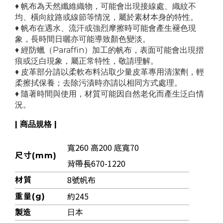
♦ 帆布為天然纖維織物，可能會出現接線處、織紋不
均、橫向紋路或線節等情況，屬於素材本身的特性。
♦ 帆布在遇水、流汗或強烈摩擦時可能會產生褪色現
象，長時間日曬亦可能導致顏色變淡。
♦ 經防蠟（Paraffin）加工的帆布，表面可能會出現摺
痕或泛白現象，屬正常特性，敬請理解。
♦ 皮革部分請以柔軟布料沾取少量皮革專用清潔劑，輕
柔擦拭保養；去除污漬時亦請以相同方式處理。
♦ 隨著時間與使用，材質可能因自然老化而產生泛白情
況。
| 商品規格 |
寬260 高200 底寬70
尺寸(mm)
背帶長670-1220
8號帆布
材質
約245
重量(g)
製造
日本