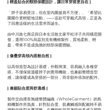
| 輕盈貼合的頸部保暖設計，讓日常穿搭更自在 |
「脖子容易受涼，但在室內圍披肩不方便」、「希望比
圍圍巾更輕鬆地活動」——這款可穿戴式高領，正是為
了回應這樣的生活需求而誕生。
由中川政七商店與日本生活散文家平松洋子共同構思開
發，選用100%烏茲別克有機棉製作，質地柔軟、輕
盈，帶來不造成負擔的頸部保暖體驗。
| 像疊穿高領內搭般自然 |
以高領造型為設計基礎，外觀簡潔、容易融入各種穿
搭。不僅保留溫暖脖子的實用機能，也兼顧整體造型
感，讓保暖成為穿搭的一部分，而非額外添加的配件。
| 兼顧貼合度與舒適感 |
製作交由擅長無縫整體編織（WholeGarment）的島
精機製作所負責，針對貼合度、肌膚觸感與配戴時不易
滑動的版型反覆調整，在機能性與穿著時的美感之間取