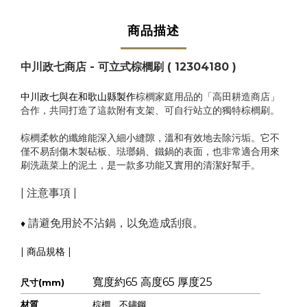
商品描述
中川政七商店 - 可立式棕櫚刷 ( 12304180 )
中川政七與在和歌山縣製作
棕櫚
家庭用品的「高田耕造商店」
合作，共同打造了這款附有支架、可自行站立的獨特棕櫚刷。
棕櫚柔軟的纖維能深入細小縫隙，溫和有效地去除污垢。
它不
僅不易刮傷木製砧板、琺瑯鍋、鐵鍋的表面，也非常適合用來
刷洗蔬菜上的泥土，是一款多功能又實用的清潔好幫手。
| 注意事項 |
請避免用於
不沾鍋，以免
造成刮痕。
♦
| 商品規格 |
寬度約65
高度65
厚度25
尺寸(mm)
材質
棕櫚、不鏽鋼