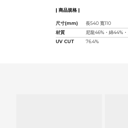
| 商品規格 |
尺寸(mm)
長540 寬110
材質
尼龍46%・綿44%・
UV CUT
76.4%