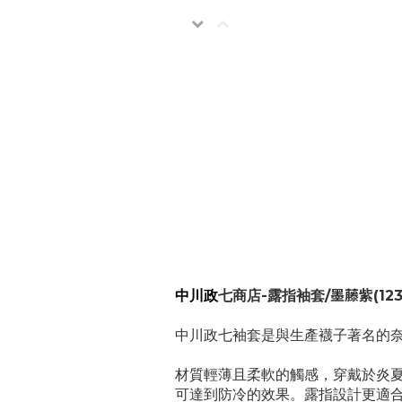
中川政
七
商店
-露指袖套/
墨藤紫
(12
中川政七袖套是與生產襪子著名的
材質輕薄且柔軟的觸感，穿戴於炎
可達到防冷的效果。露指設計更適