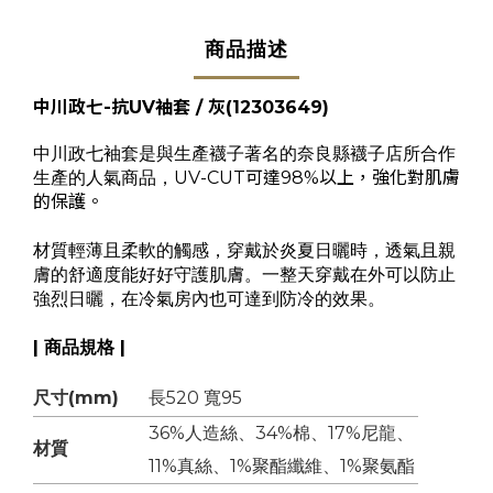
商品描述
中川政七-抗UV袖套 / 灰
(12303649)
中川政七袖套是與生產襪子著名的奈良縣襪子店所合作
生產的人氣商品，
UV-CUT可達98%以上，強化對肌膚
的保護。
材質輕薄且柔軟的觸感，穿戴於炎夏日曬時，透氣且親
膚的舒適度能好好守護肌膚。一整天穿戴在外可以防止
強烈日曬，在冷氣房內也可達到防冷的效果。
| 商品規格 |
尺寸(mm)
長520 寬95
36%人造絲、34%棉、17%尼龍、
材質
11%真絲、1%聚酯纖維、1%聚氨酯