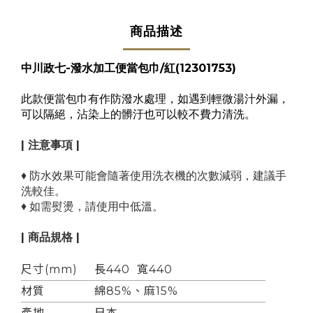
商品描述
中川政七-潑水加工便當包巾/紅(12301753)
此款便當包巾有作防潑水處理，如遇到輕微湯汁外漏，
可以隔絕，沾染上的髒汙也可以較不費力清洗。
| 注意事項 |
♦ 防水效果可能會隨著使用洗衣機的次數減弱，建議手
洗較佳。
♦ 如需熨燙，請使用中低溫。
| 商品規格 |
尺寸(mm)
長440 寬440
材質
綿85%、麻15%
產地
日本