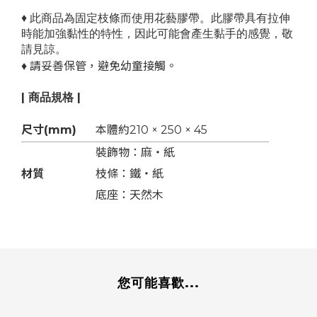
♦
此商品為固定枝條而使用花藝膠帶。此膠帶具有拉伸
時能加強黏性的特性，因此可能會產生黏手的感覺，敬
請見諒。
請妥善保管，避免幼童接觸。
♦
| 商品規格 |
尺寸(mm)
本體約210 × 250 × 45
裝飾物：麻・紙
材質
枝條：鐵・紙
底座：天然木
您可能喜歡...