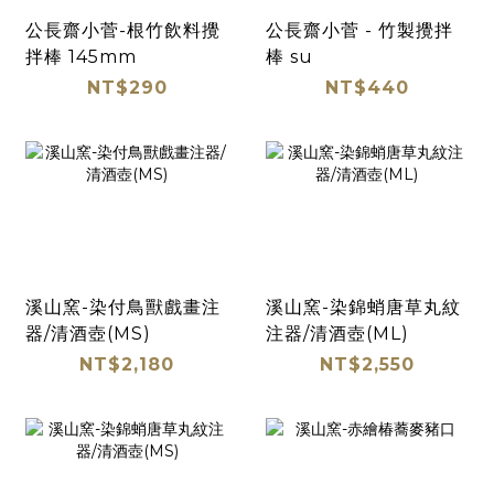
公長齋小菅-根竹飲料攪
公長齋小菅 - 竹製攪拌
拌棒 145mm
棒 su
NT$290
NT$440
溪山窯-染付鳥獸戲畫注
溪山窯-染錦蛸唐草丸紋
器/清酒壺(MS)
注器/清酒壺(ML)
NT$2,180
NT$2,550