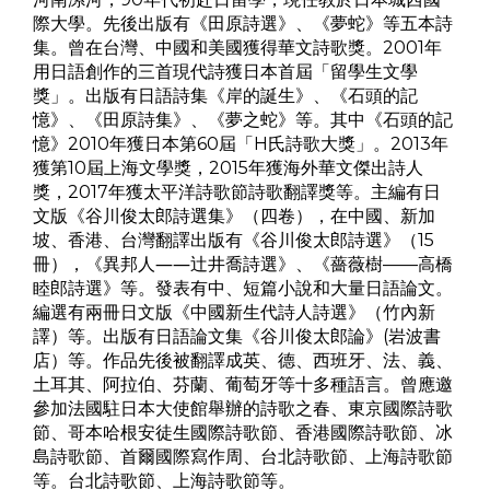
際大學。先後出版有《田原詩選》、《夢蛇》等五本詩
集。曾在台灣、中國和美國獲得華文詩歌獎。2001年
用日語創作的三首現代詩獲日本首屆「留學生文學
獎」。出版有日語詩集《岸的誕生》、《石頭的記
憶》、《田原詩集》、《夢之蛇》等。其中《石頭的記
憶》2010年獲日本第60屆「H氏詩歌大獎」。2013年
獲第10屆上海文學獎，2015年獲海外華文傑出詩人
獎，2017年獲太平洋詩歌節詩歌翻譯獎等。主編有日
文版《谷川俊太郎詩選集》（四卷），在中國、新加
坡、香港、台灣翻譯出版有《谷川俊太郎詩選》（15
冊），《異邦人――辻井喬詩選》、《薔薇樹——高橋
睦郎詩選》等。發表有中、短篇小說和大量日語論文。
編選有兩冊日文版《中國新生代詩人詩選》（竹內新
譯）等。出版有日語論文集《谷川俊太郎論》(岩波書
店）等。作品先後被翻譯成英、德、西班牙、法、義、
土耳其、阿拉伯、芬蘭、葡萄牙等十多種語言。曾應邀
參加法國駐日本大使館舉辦的詩歌之春、東京國際詩歌
節、哥本哈根安徒生國際詩歌節、香港國際詩歌節、冰
島詩歌節、首爾國際寫作周、台北詩歌節、上海詩歌節
等。台北詩歌節、上海詩歌節等。