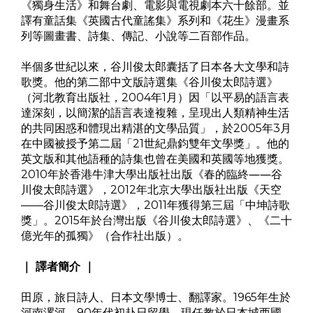
《獨身生活》和舞台劇、電影與電視劇本六十餘部。並
譯有童話集《英國古代童謠集》系列和《花生》漫畫系
列等圖畫書、詩集、傳記、小說等二百部作品。
半個多世紀以來，谷川俊太郎囊括了日本各大文學和詩
歌獎。他的第二部中文版詩選集《谷川俊太郎詩選》
（河北教育出版社，2004年1月）因「以平易的語言表
達深刻，以簡潔的語言表達複雜，呈現出人類精神生活
的共同困惑和體現出精湛的文學品質」，於2005年3月
在中國被授予第二屆「21世紀鼎鈞雙年文學獎」。他的
英文版和其他語種的詩集也曾在美國和英國等地獲獎。
2010年於香港牛津大學出版社出版《春的臨終――谷
川俊太郎詩選》，2012年北京大學出版社出版《天空
——谷川俊太郎詩選》，2011年獲得第三屆「中坤詩歌
獎」。2015年於台灣出版《谷川俊太郎詩選》、《二十
億光年的孤獨》（合作社出版）。
｜ 譯者簡介 ｜
田原，旅日詩人、日本文學博士、翻譯家。1965年生於
河南漯河，90年代初赴日留學，現任教於日本城西國