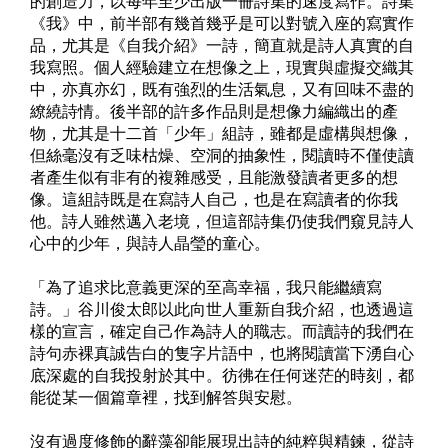
的創造力，以每年至少出版一冊詩集的速度寫作。詩集
《我》中，前半部有幾首幾乎是可以對號入座的寫實作
品，尤其是《自我介紹》一詩，簡直就是詩人真實的自
我寫照。個人經驗建立在想像之上，現實與虛擬交織其
中，亦真亦幻，既有強烈的生活氣息，又有回味不盡的
繚繞詩情。後半部的許多作品則是想像力編織出的產
物，尤其是十二首「少年」組詩，雖都是虛構與想像，
但絲毫沒有乏味枯燥、空洞的抽象性，閱讀時不僅使讀
者產生似有非有的複雜感受，且能激發讀者更多的想
像。這組詩既是在寫詩人自己，也是在寫讀者的你我
他。詩人雖然邁入老境，但這部詩集仍使我們窺見詩人
心中的少年，與詩人晶瑩的童心。
「為了追求比意義更深的至高幸福，我只能繼續寫
詩。」谷川俊太郎以此向世人重新自我介紹，也透過這
樣的宣言，確定自己作為詩人的職志。而讀詩的我們在
詩句赤裸真誠告白的隻字片語中，也將閱讀當下湧自心
底深處的自我投射於其中。彷彿在任何迷茫的時刻，都
能從某一個篇章裡，找到解答與安慰。
沒有過度修飾的辭藻卻能展現出詩的純粹與精鍊，從詩