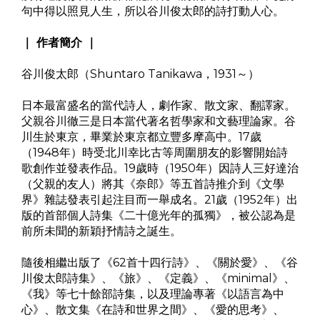
句中得以照見人生，所以谷川俊太郎的詩打動人心。
｜ 作者簡介 ｜
谷川俊太郎（Shuntaro Tanikawa，1931～）
日本最富盛名的當代詩人，劇作家、散文家、翻譯家。
父親谷川徹三是日本當代著名哲學家和文藝理論家。谷
川生於東京，畢業於東京都立豐多摩高中。17歲
（1948年）時受北川幸比古等周圍朋友的影響開始詩
歌創作並發表作品。19歲時（1950年）因詩人三好達治
（父親的友人）將其《奈郎》等五首詩推介到《文學
界》雜誌發表引起注目而一舉成名。21歲（1952年）出
版的首部個人詩集《二十億光年的孤獨》，被公認為是
前所未聞的新穎抒情詩之誕生。
隨後相繼出版了《62首十四行詩》、《關於愛》、《谷
川俊太郎詩集》、《旅》、《定義》、《minimal》、
《我》等七十餘部詩集，以及理論專著《以語言為中
心》、散文集《在詩和世界之間》、《愛的思考》、