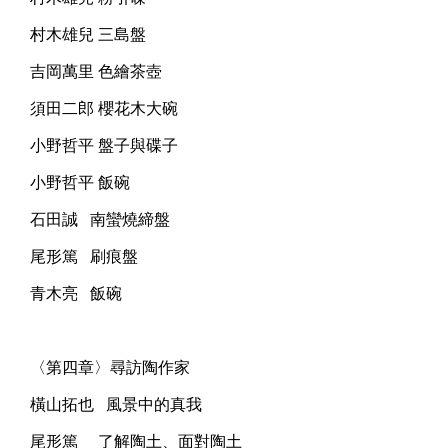
村木雄兒 三島盤
吉岡萬里 色繪茶壺
須田二郎 櫻花木大碗
小野哲平 盤子與碟子
小野哲平 飯碗
石田誠 南蠻燒締盤
尾形篤 刷痕盤
青木亮 飯碗
〈第四章〉尋訪陶作家
橫山拓也 風景中的真我
尾形篤 了解陶土、面對陶土