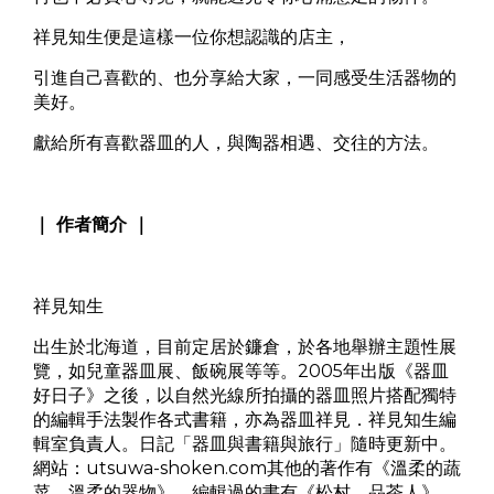
祥見知生便是這樣一位你想認識的店主，
引進自己喜歡的、也分享給大家，一同感受生活器物的
美好。
獻給所有喜歡器皿的人，與陶器相遇、交往的方法。
｜ 作者簡介 ｜
祥見知生
出生於北海道，目前定居於鐮倉，於各地舉辦主題性展
覽，如兒童器皿展、飯碗展等等。2005年出版《器皿
好日子》之後，以自然光線所拍攝的器皿照片搭配獨特
的編輯手法製作各式書籍，亦為器皿祥見．祥見知生編
輯室負責人。日記「器皿與書籍與旅行」隨時更新中。
網站：utsuwa-shoken.com其他的著作有《溫柔的蔬
菜、溫柔的器物》，編輯過的書有《松村，品茶人》、