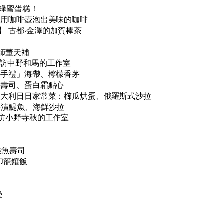
的蜂蜜蛋糕！
 用咖啡壺泡出美味的咖啡
】 古都‧金澤的加賀棒茶
師董天補
 探訪中野和馬的工作室
伴手禮」海帶、檸檬香茅
巾壽司、蛋白霜點心
義大利日日家常菜：櫛瓜烘蛋、俄羅斯式沙拉
碧漬鯷魚、海鮮沙拉
探訪小野寺秋的工作室
日
日
鰈魚壽司
印籠鑲飯
墊