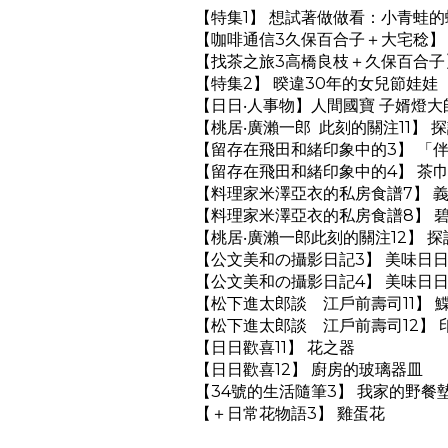
【特集1】 想試著做做看：小青蛙
【咖啡通信3久保百合子＋大宅稔】
【找茶之旅3高橋良枝＋久保百合子
【特集2】 暌違30年的女兒節娃娃
【日日‧人事物】人間國寶 子婿燈大
【桃居‧廣瀨一郎 此刻的關注11】
【留存在飛田和緒印象中的3】 「
【留存在飛田和緒印象中的4】 茶
【料理家米澤亞衣的私房食譜7】 
【料理家米澤亞衣的私房食譜8】 
【桃居‧廣瀨一郎此刻的關注12】 
【公文美和の攝影日記3】 美味日
【公文美和の攝影日記4】 美味日
【松下進太郎談 江戶前壽司11】 
【松下進太郎談 江戶前壽司12】 
【日日歡喜11】 花之器
【日日歡喜12】 廚房的玻璃器皿
【34號的生活隨筆3】 我家的野餐
【＋日常花物語3】 雞蛋花