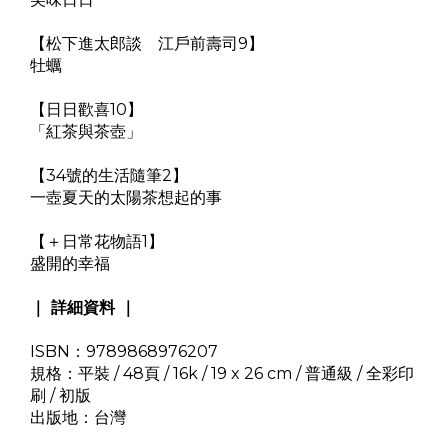
【松下進太郎談 江戶前壽司9】
牡蠣
【日日歡喜10】
「紅茶與茶壺」
【34號的生活隨筆2】
一壺夏天的太陽茶想起的事
【＋日常花物語1】
盛開的幸福
｜ 詳細資料 ｜
ISBN：9789868976207
規格：平裝 / 48頁 / 16k / 19 x 26 cm / 普通級 / 全彩印
刷 / 初版
出版地：台灣