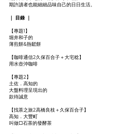
期許讀者也能細細品味自己的日日生活。
｜ 目錄 ｜
【專題1】
堀井和子的
薄煎餅&熱鬆餅
【咖啡通信2久保百合子＋大宅稔】
用水壺沖咖啡
【專題2】
土佐．高知的
大盤料理呈現出的
款待誠意
【找茶之旅2高橋良枝＋久保百合子】
高知．大豐町
叫做□石茶的發酵茶