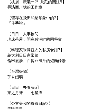
【桃居．廣瀨一郎 此刻的關注9】
尋訪西川聰的工作室
【留存在飛田和緒印象中的2】
「伴手禮」
【日日．人事物5】
珍珠茶屋，開在碧湖畔的同學會
【料理家米澤亞衣的私房食譜7】
義大利日日家常菜
倫巴底湯、白腎豆煮汁的短麵條湯
【台灣好物】
芋香烈嶼
【日日．去看海3】
東之月牙－－七星潭
【公文美和的攝影日記2】
美味日日