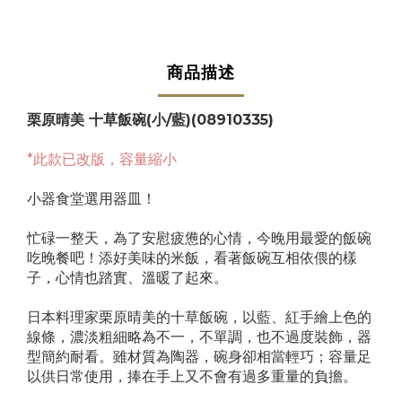
商品描述
栗原晴美 十草飯碗(小/藍)(08910335)
*此款已改版，容量縮小
小器食堂選用器皿！
忙碌一整天，為了安慰疲憊的心情，今晚用最愛的飯碗
吃晚餐吧！添好美味的米飯，看著飯碗互相依偎的樣
子，心情也踏實、溫暖了起來。
日本料理家栗原晴美的十草飯碗，以藍、紅手繪上色的
線條，濃淡粗細略為不一，不單調，也不過度裝飾，器
型簡約耐看。雖材質為陶器，碗身卻相當輕巧；容量足
以供日常使用，捧在手上又不會有過多重量的負擔。