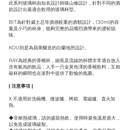
此系列玻璃杯由知名設計師猿山修設計，針對不同的酒
款設計出最適合飲用的玻璃杯型。
BIT為針對威士忌等酒感較重的酒類設計，130ml的容
量及小巧的杯身，能夠完整的品嚐烈酒帶來的濃郁韻
味。
KOU則是為蘋果釀造的白蘭地所設計。
RAY為經典的香檳杯，細長及流線的杯體非常適合放入
含有氣泡的飲品，人手一只金黃色澤的香檳飲料，互相
敲杯的瞬間也在派對中提供了歡愉的氛圍。
| 注意事項 |
X 不適用於洗碗機、微波爐、烤箱、電磁爐、直火加
熱。
◆非耐熱玻璃，請勿盛裝熱飲。使用時避免溫差過大，
以免造成玻璃破裂。