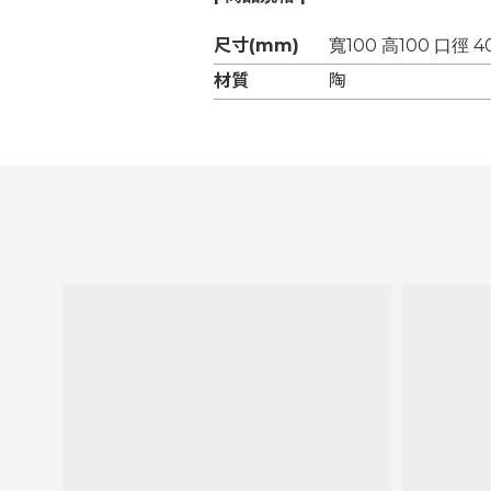
尺寸(mm)
寬100 高100 口徑 
材質
陶