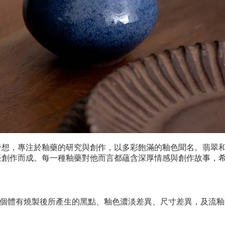
發想，專注於釉藥的研究與創作，以多彩飽滿的釉色聞名。翡翠
任創作而成。每一種釉藥對他而言都蘊含深厚情感與創作故事，
個體有燒製後所產生的黑點、釉色濃淡差異、尺寸差異，及流釉