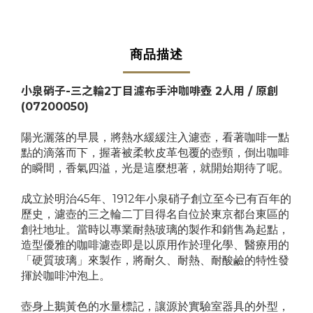
商品描述
小泉硝子-三之輪2丁目濾布手沖咖啡壺 2人用 / 原創
(07200050)
陽光灑落的早晨，將熱水緩緩注入濾壺，看著咖啡一點
點的滴落而下，握著被柔軟皮革包覆的壺頸，倒出咖啡
的瞬間，香氣四溢，光是這麼想著，就開始期待了呢。
成立於明治45年、1912年小泉硝子創立至今已有百年的
歷史，濾壺的三之輪二丁目得名自位於東京都台東區的
創社地址。當時以專業耐熱玻璃的製作和銷售為起點，
造型優雅的咖啡濾壺即是以原用作於理化學、醫療用的
「硬質玻璃」來製作，將耐久、耐熱、耐酸鹼的特性發
揮於咖啡沖泡上。
壺身上鵝黃色的水量標記，讓源於實驗室器具的外型，