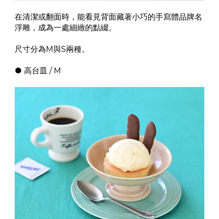
在清潔或翻面時，能看見背面藏著小巧的手寫體品牌名
浮雕，成為一處細緻的點綴。
尺寸分為M與S兩種。
● 高台皿 / M