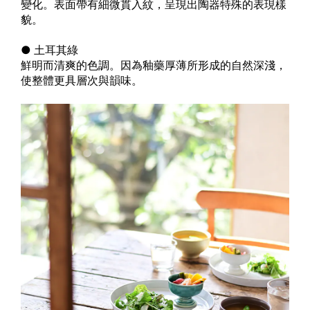
變化。表面帶有細微貫入紋，呈現出陶器特殊的表現樣
貌。
● 土耳其綠
鮮明而清爽的色調。因為釉藥厚薄所形成的自然深淺，
使整體更具層次與韻味。