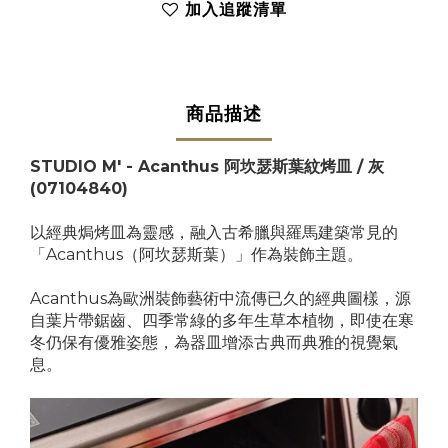
加入追蹤清單
商品描述
STUDIO M' -
Acanthus 阿坎瑟斯葉紋烤皿 / 灰
(07104840)
以經典焗烤皿為靈感，融入古希臘與羅馬建築常見的
「Acanthus（阿坎瑟斯葉）」作為裝飾主題。
Acanthus為歐洲裝飾藝術中流傳已久的經典圖樣，源
自葉片帶鋸齒、四季常綠的多年生草本植物，即使在寒
冬仍保有優雅姿態，為器皿增添古典而典雅的視覺氣
息。