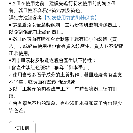
♦器皿在使用之前，建議先進行初次使用前的陶器保
養。器皿較不容易沾染污垢及染色。
詳細方法請參考
【初次使用前的陶器保養】
♦ 盡量避免以金屬製鋼刷、去污粉等研磨劑清潔器皿，
以免刮傷施有上繪的器皿。
♦ 器皿的表面有時在全新狀態下就有細小的裂縫（貫
入），或經由使用後也會有貫入紋產生。貫入並不影響
正常使用。
♦因器皿素材及製造過程會產生以下特性：
1.會產生淡紅色斑點，稱為「御本手」。
2.使用含較多石子成分的土質製作，器皿邊緣會有些微
不平整，或表面有些微凹凸現象。
3.以手工製作的陶板成型工序，有時會讓器皿留有劃
痕。
4.會有顏色不均的現象。有些器皿本身和蓋子會出現少
許色差。
使用前