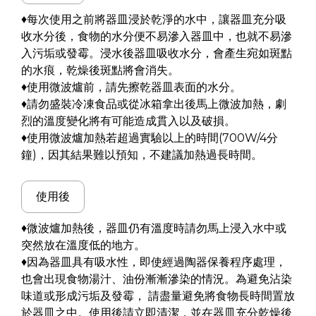
♦每次使用之前將器皿浸於乾淨的水中，讓器皿充分吸
收水分後，食物的水分便不易滲入器皿中，也就不易滲
入污垢或發霉。浸水後器皿吸收水分，會產生宛如斑點
的水痕，乾燥後斑點將會消失。
♦使用微波爐前，請先擦乾器皿表面的水分。
♦請勿盛裝冷凍食品或從冰箱拿出後馬上微波加熱，劇
烈的溫度變化將有可能造成貫入以及破損。
♦使用微波爐加熱若超過實驗以上的時間(700W/4分
鐘)，因其結果難以預知，不建議加熱過長時間。
使用後
♦微波爐加熱後，器皿仍有溫度時請勿馬上浸入水中或
突然放在溫度低的地方。
♦因為器皿具有吸水性，即使經過陶器保養程序處理，
也會出現食物湯汁、油份漸漸滲染的情況。為避免沾染
味道或形成污垢及發霉， 請盡量避免將食物長時間置放
於器皿之中。使用後請立即清潔，並在器皿充分乾燥後