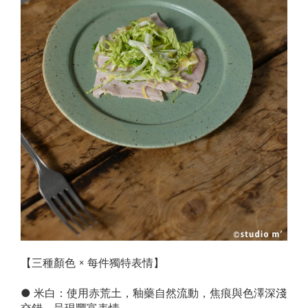
【三種顏色 × 每件獨特表情】
● 米白：使用赤荒土，釉藥自然流動，焦痕與色澤深淺