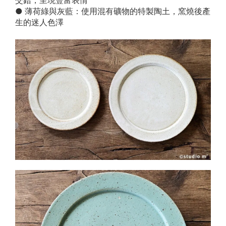
交錯，呈現豐富表情
● 薄荷綠與灰藍：使用混有礦物的特製陶土，窯燒後產
生的迷人色澤