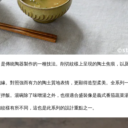
，是傳統陶器製作的一種技法。削切紋樣上呈現的陶土焦痕，以
碗緣。對照強而有力的陶土質地表情，更顯得造型柔美。全系列一
蛋拌飯。湯碗除了味噌湯之外，也很適合盛裝像是義式番茄蔬菜
切紋樣有所不同，這也是此系列的設計重點之一。