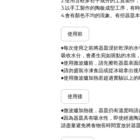
2.使用含較多石子成分的土質製作
3.以手工製作的陶板成型工序，有
4.會有顏色不均的現象。有些器皿
使用前
♦每次使用之前將器皿浸於乾淨的
吸收水分，會產生宛如斑點的水痕
♦使用微波爐前，請先擦乾器皿表面
♦請勿盛裝冷凍食品或從冰箱拿出後
♦使用微波爐加熱若超過實驗以上的時
使用後
♦微波爐加熱後，器皿仍有溫度時請
♦因為器皿具有吸水性，即使經過
請盡量避免將食物長時間置放於器