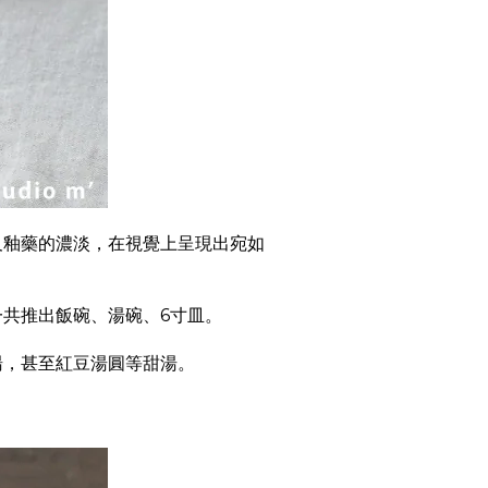
及釉藥的濃淡，在視覺上呈現出宛如
共推出飯碗、湯碗、6寸皿。
湯，甚至紅豆湯圓等甜湯。