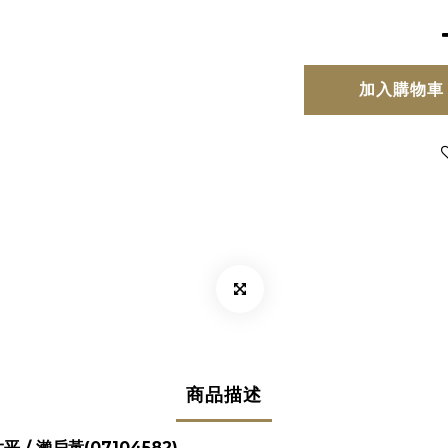
加入購物車
商品描述
 大平 / 瀨戶黃
(07104582)