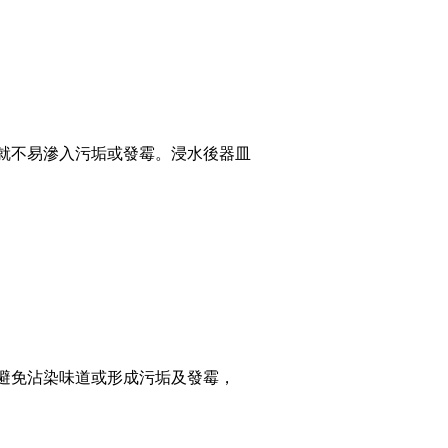
就不易滲入污垢或發霉。浸水後器皿
。
避免沾染味道或形成污垢及發霉，