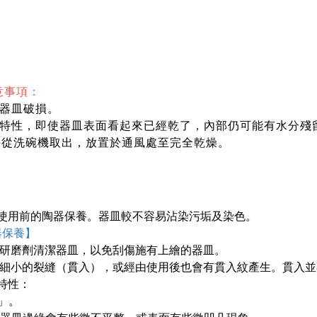
意事項：
器皿破損。
的特性，即使器皿表面看起來已經乾了，內部仍可能有水分殘
快從洗碗機取出，放置於通風處至完全乾燥。
使用前的陶器保養。器皿較不容易沾染污垢及染色。
器保養】
等研磨劑清潔器皿，以免刮傷施有上繪的器皿。
有細小的裂縫（貫入），或經由使用後也會有貫入紋產生。貫入
特性：
」。