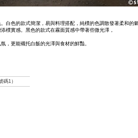
色。白色的款式簡潔，易與料理搭配，純樸的色調散發著柔和的
增添樸實感。黑色的款式在霧面質感中帶著些微光澤，
氣氛，更能襯托白飯的光澤與食材的鮮豔。
材號碼1）