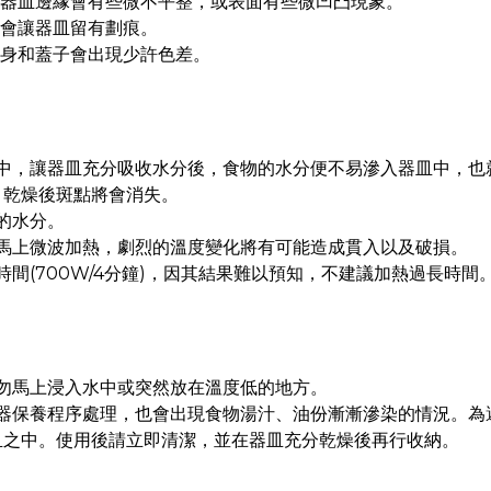
，器皿邊緣會有些微不平整，或表面有些微凹凸現象。
時會讓器皿留有劃痕。
本身和蓋子會出現少許色差。
水中，讓器皿充分吸收水分後，食物的水分便不易滲入器皿中，也
，乾燥後斑點將會消失。
的水分。
馬上微波加熱，劇烈的溫度變化將有可能造成貫入以及破損。
間(700W/4分鐘)，因其結果難以預知，不建議加熱過長時間
勿馬上浸入水中或突然放在溫度低的地方。
陶器保養程序處理，也會出現食物湯汁、油份漸漸滲染的情況。為
皿之中。使用後請立即清潔，並在器皿充分乾燥後再行收納。