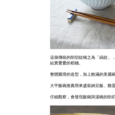
這個傳統的削切紋稱之為「縞紋」
結實纍纍的稻穗。
整體圓滑的造型，加上飽滿的美麗
大平飯碗推薦用來盛裝納豆飯、雞
仔細觀察，會發現飯碗與湯碗的削