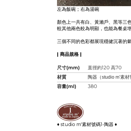
左為飯碗；右為湯碗
顏色上一共有白、黃瀨戶、黑等三
較其他兩色較為明顯，也能為餐桌
三個不同的色彩都展現穩健沉著的
| 商品規格 |
尺寸(mm)
直徑約120 高70
材質
陶器（studio m'素
容量(ml)
380
♦ studio m'素材號碼1-陶器 ♦