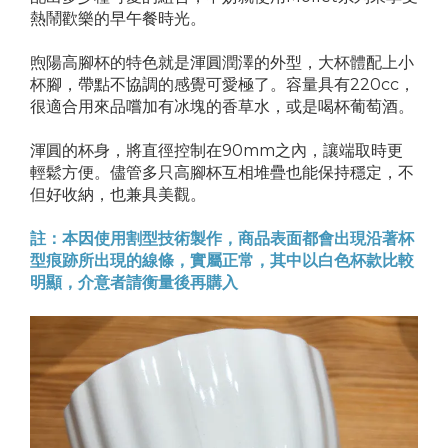
熱鬧歡樂的早午餐時光。
煦陽高腳杯的特色就是渾圓潤澤的外型，大杯體配上小
杯腳，帶點不協調的感覺可愛極了。容量具有220cc，
很適合用來品嚐加有冰塊的香草水，或是喝杯葡萄酒。
渾圓的杯身，將直徑控制在90mm之內，讓端取時更
輕鬆方便。儘管多只高腳杯互相堆疊也能保持穩定，不
但好收納，也兼具美觀。
註：本因使用割型技術製作，商品表面都會出現沿著杯
型痕跡所出現的線條，實屬正常，其中以白色杯款比較
明顯，介意者請衡量後再購入