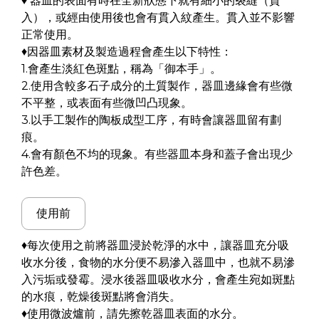
♦ 器皿的表面有時在全新狀態下就有細小的裂縫（貫
入），或經由使用後也會有貫入紋產生。貫入並不影響
正常使用。
♦因器皿素材及製造過程會產生以下特性：
1.會產生淡紅色斑點，稱為「御本手」。
2.使用含較多石子成分的土質製作，器皿邊緣會有些微
不平整，或表面有些微凹凸現象。
3.以手工製作的陶板成型工序，有時會讓器皿留有劃
痕。
4.會有顏色不均的現象。有些器皿本身和蓋子會出現少
許色差。
使用前
♦每次使用之前將器皿浸於乾淨的水中，讓器皿充分吸
收水分後，食物的水分便不易滲入器皿中，也就不易滲
入污垢或發霉。浸水後器皿吸收水分，會產生宛如斑點
的水痕，乾燥後斑點將會消失。
♦使用微波爐前，請先擦乾器皿表面的水分。