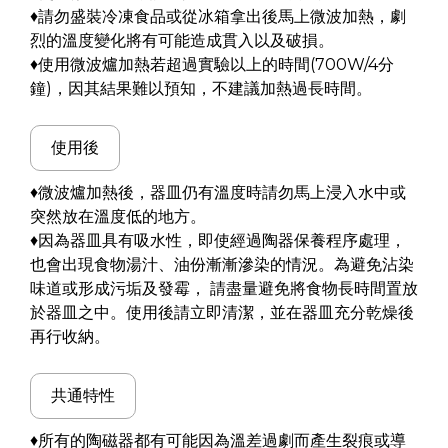
♦請勿盛裝冷凍食品或從冰箱拿出後馬上微波加熱，劇
烈的溫度變化將有可能造成貫入以及破損。
♦使用微波爐加熱若超過實驗以上的時間(700W/4分
鐘)，因其結果難以預知，不建議加熱過長時間。
使用後
♦微波爐加熱後，器皿仍有溫度時請勿馬上浸入水中或
突然放在溫度低的地方。
♦因為器皿具有吸水性，即使經過陶器保養程序處理，
也會出現食物湯汁、油份漸漸滲染的情況。為避免沾染
味道或形成污垢及發霉， 請盡量避免將食物長時間置放
於器皿之中。使用後請立即清潔，並在器皿充分乾燥後
再行收納。
共通特性
♦所有的陶磁器都有可能因為溫差過劇而產生裂痕或導