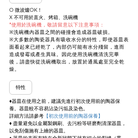
O 微波爐OK！
X 不可用於直火、烤箱
、洗碗機
*使用於
洗碗機，敬請留意以下注意事項：
※洗碗機內器皿之間的碰撞會造成器皿破損。
※大多數的陶瓷器具有吸收水分的特性，即使器皿表
面看起來已經乾了，內部仍可能有水分殘留，進而
造成發霉或產生異味。因此使用洗碗機清洗完畢
後，請盡快從洗碗機取出，放置於通風處至完全乾
燥。
特性
♦器皿在使用之前，建議先進行初次使用前的陶器保
養。器皿較不容易沾染污垢及染色。
詳細方法請參考
【初次使用前的陶器保養】
♦ 盡量避免以金屬製鋼刷、去污粉等研磨劑清潔器皿，
以免刮傷施有上繪的器皿。