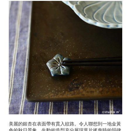
美麗的銀杏在表面帶有貫入紋路。令人聯想到一地金黃
色的秋日景象，生動的造型充分展現葉片搖曳時的韻律