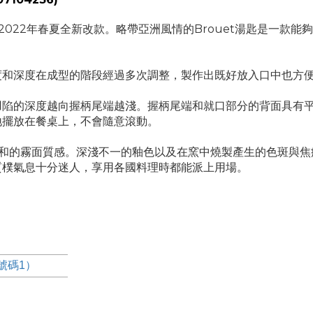
，2022年春夏全新改款。略帶亞洲風情的Brouet湯匙是一款
度和深度在成型的階段經過多次調整，製作出既好放入口中也方
凹陷的深度越向握柄尾端越淺。握柄尾端和就口部分的背面具有
地擺放在餐桌上，不會隨意滾動。
柔和的霧面質感。深淺不一的釉色以及在窯中燒製產生的色斑與焦
質樸氣息十分迷人，享用各國料理時都能派上用場。
材號碼1）