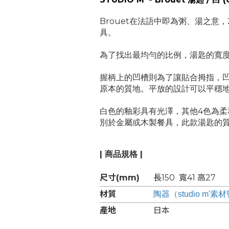
Brouet在法語中即為粥、湯之意
具。
為了找出最均勻的比例，湯匙的寬
握柄上的凹槽則為了讓貼合拇指，
原本的質地。平放的設計可以平穩
白色的釉彩具有光澤，其他4色為
別於金屬或木製餐具，此款湯匙的
| 商品規格 |
尺寸(mm)
長150 寬41 高27
材質
陶器（studio m'素
產地
日本