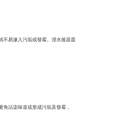
就不易滲入污垢或發霉。浸水後器皿
。
避免沾染味道或形成污垢及發霉，