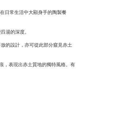
能夠在日常生活中大顯身手的陶製餐
便舀湯的深度。
平放的設計，亦可從此部分窺見赤土
痕，表現出赤土質地的獨特風格。有