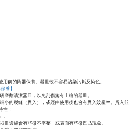
使用前的陶器保養。器皿較不容易沾染污垢及染色。
器保養】
等研磨劑清潔器皿，以免刮傷施有上繪的器皿。
有細小的裂縫（貫入），或經由使用後也會有貫入紋產生。貫入
特性：
」。
，器皿邊緣會有些微不平整，或表面有些微凹凸現象。