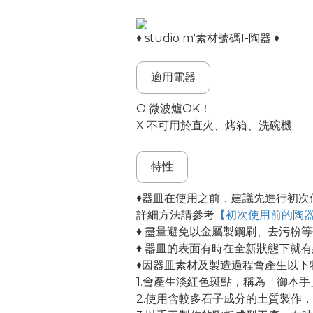
♦ studio m'素材號碼1-陶器 ♦
適用電器
O 微波爐OK！
X 不可用於直火、烤箱、洗碗機
特性
♦器皿在使用之前，建議先進行初次
詳細方法請參考
【初次使用前的陶
♦ 盡量避免以金屬製鋼刷、去污粉
♦ 器皿的表面有時在全新狀態下就
♦因器皿素材及製造過程會產生以下
1.會產生淡紅色斑點，稱為「御本手
2.使用含較多石子成分的土質製作