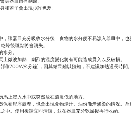
時會讓器皿留有劃痕。
本身和蓋子會出現少許色差。
水中，讓器皿充分吸收水分後，食物的水分便不易滲入器皿中，也
，乾燥後斑點將會消失。
的水分。
馬上微波加熱，劇烈的溫度變化將有可能造成貫入以及破損。
間(700W/4分鐘)，因其結果難以預知，不建議加熱過長時間
勿馬上浸入水中或突然放在溫度低的地方。
陶器保養程序處理，也會出現食物湯汁、油份漸漸滲染的情況。為
皿之中。使用後請立即清潔，並在器皿充分乾燥後再行收納。