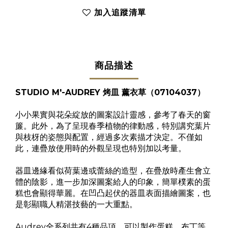
加入追蹤清單
商品描述
STUDIO M'-AUDREY 烤皿 薰衣草（07104037）
小小果實與花朵綻放的圖案設計靈感，參考了春天的窗
簾。此外，為了呈現春季植物的律動感，特別講究葉片
與枝枒的姿態與配置，經過多次素描才決定。不僅如
此，連疊放使用時的外觀呈現也特別加以考量。
器皿邊緣看似荷葉邊或蕾絲的造型，在疊放時產生會立
體的陰影，進一步加深圖案給人的印象，簡單樸素的蛋
糕也會顯得華麗。在凹凸起伏的器皿表面描繪圖案，也
是彰顯職人精湛技藝的一大重點。
Audrey全系列共有4種品項，可以製作蛋糕、布丁等