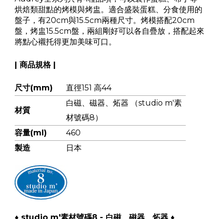
烘焙類甜點的烤模與烤盅。適合盛裝蛋糕、分食使用的
盤子，有20cm與15.5cm兩種尺寸。烤模搭配20cm
盤，烤盅15.5cm盤，兩組剛好可以各自疊放，搭配起來
將點心襯托得更加美味可口。
| 商品規格 |
尺寸(mm)
直徑151 高44
白磁、磁器、炻器 （studio m'素
材質
材號碼8）
容量(ml)
460
製造
日本
♦ studio m'素材號碼8 - 白磁、磁器、炻器 ♦