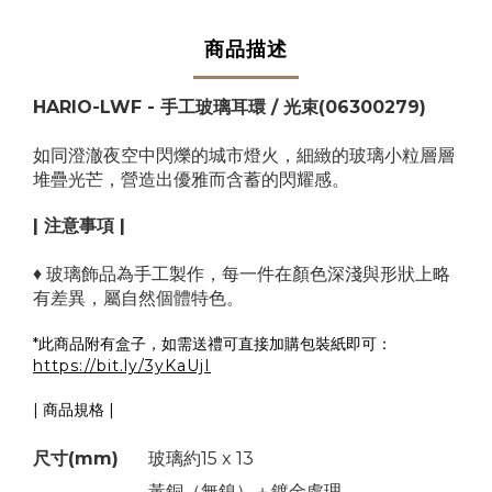
商品描述
HARIO-LWF - 手工玻璃耳環 / 光束(06300279)
如同澄澈夜空中閃爍的城市燈火，細緻的玻璃小粒層層
堆疊光芒，營造出優雅而含蓄的閃耀感。
| 注意事項 |
♦ 玻璃飾品為手工製作，每一件在顏色深淺與形狀上略
有差異，屬自然個體特色。
*
此商品附有盒子，如需送禮可直接加購包裝紙即可：
https://bit.ly/3yKaUjI
| 商品規格 |
尺寸(mm)
玻璃約15 x 13
黃銅（無鎳）＋鍍金處理