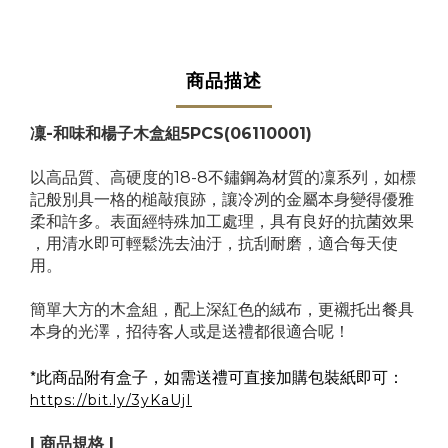
商品描述
凜-和味和楊子木盒組5PCS(06110001)
以高品質、高硬度的18-8不鏽鋼為材質的凜系列，如標
記般​別具一格​的​槌敲痕跡，讓冷冽的金屬本身變得優雅
柔和許多​。​表面經特殊加工處理，具有良好的抗菌效果​
，用清水即可輕鬆洗去油汙，抗刮耐磨，適合每天使
用。​
​簡單​大方的木盒​組，​配上深紅色的絨布，更襯托出餐具
本身的光澤，招待客人或是送禮都很適合​呢！
*
此商品附有盒子，如需送禮可直接加購包裝紙即可：
https://bit.ly/3yKaUjI
| 商品規格 |