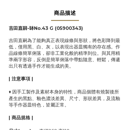
商品描述
吉田直嗣-缽No.43 G (05900343)
吉田直嗣為了能夠真正表現線條與形狀，將色彩降到最
低，僅用黑、白、灰，以表現出器皿獨有的存在感。作
品線條簡單俐落，卻非工業化般的精準到位。與其用精
準兩字形容，反倒是簡單俐落中帶點隨意、輕鬆，傳遞
出只有透過手作才能生成的美。
| 注意事項 |
♦ 因手工製作及素材本身的特性，商品個體有
燒製後所
產生的黑點、釉色濃淡差異、尺寸、形狀差異，及流釉
等手作器皿特色，皆屬正常。
| 商品規格 |