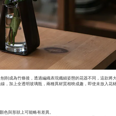
往刨削成為竹條後，透過編織表現纖細姿態的花器不同，這款將
曲線，加上全透明玻璃瓶，兩種異材質相映成趣，即使未放入花
顏色與形狀上可能略有差異。