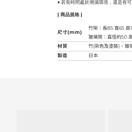
♦ 若長時間處於潮濕環境，還是有
| 商品規格 |
竹架：長85 寬65 高1
尺寸(mm)
玻璃筒：直徑約50 高
材質
竹(染色及塗裝)、玻
製造
日本