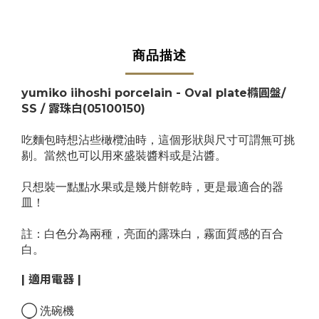
商品描述
yumiko iihoshi porcelain - Oval plate橢圓盤/
SS / 露珠白
(
05100150
)
吃麵包時想沾些橄欖油時，這個形狀與尺寸可謂無可挑
剔。當然也可以用來盛裝醬料或是沾醬。
只想裝一點點水果或是幾片餅乾時，更是最適合的器
皿！
註：白色分為兩種，亮面的露珠白，霧面質感的百合
白。
| 適用電器 |
◯ 洗碗機